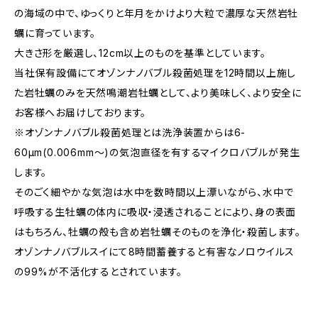
の海域の中で、ゆっくりと年月をかけより大粒で濃厚な天然岩牡
蠣に育っています。
大きさ形を厳選し、12cm以上のものを基準としています。
当社保有設備にてオゾンナノバブル殺菌処理を12時間以上施し
た岩牡蠣のみを天然鳴潮岩牡蠣として、より美味しく、より安全に
お客様へお届けしております。
※オゾンナノバブル殺菌処理とは洗浄装置からは6-
60μm(0.006mm～)の気泡直径を有するマイクロバブルが発生
します。
そのごく細やかな気泡は水中を数時間以上漂いながら、水中で
呼吸する生牡蠣の体内に吸収・浸透されることにより、身の表面
はもちろん、牡蠣の殻も含め岩牡蠣そのものを浄化・殺菌します。
オゾンナノバブルスイにて8時間蓄養すると有害なノロウイルス
の99%が不活化するとされています。