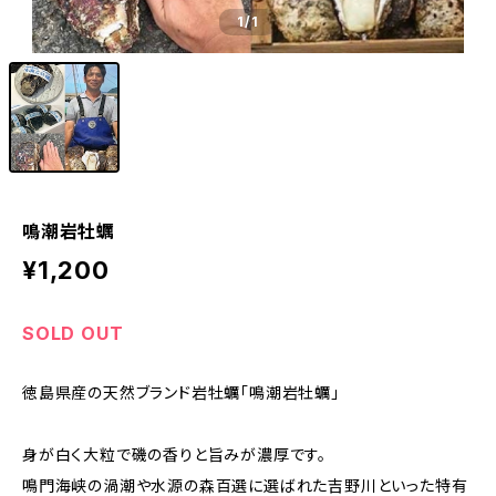
1
/1
鳴潮岩牡蠣
¥1,200
SOLD OUT
徳島県産の天然ブランド岩牡蠣「鳴潮岩牡蠣」
身が白く大粒で磯の香りと旨みが濃厚です。
鳴門海峡の渦潮や水源の森百選に選ばれた吉野川といった特有