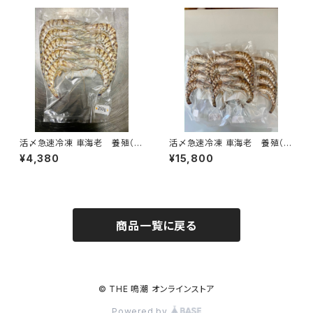
活〆急速冷凍 車海老 養殖（徳
活〆急速冷凍 車海老 養殖（徳
島県鳴門産）250g
島県鳴門産）1kg
¥4,380
¥15,800
商品一覧に戻る
© THE 鳴潮 オンラインストア
Powered by