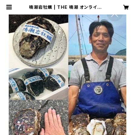
鳴潮岩牡蠣 | THE 鳴潮 オンラインス
トア